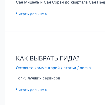
Сан Мишель и Сан Соран до квартала Сан Пьер
«Французский
парадокс»
Читать дальше »
в
действии
КАК
ВЫБРАТЬ
КАК ВЫБРАТЬ ГИДА?
ГИДА?
Оставьте комментарий
/
статьи
/
admin
Топ-5 лучших сервисов
Читать дальше »