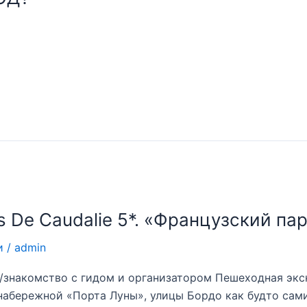
 De Caudalie 5*. «Французский па
и
/
admin
у/знакомство с гидом и организатором Пешеходная эк
 набережной «Порта Луны», улицы Бордо как будто сам