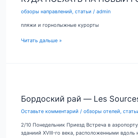
НОВЫЙ
обзоры направлений
,
статьи
/
admin
ГОД?
пляжи и горнолыжные курорты
Читать дальше »
Бордоский
рай
Бордоский рай — Les Sources
—
Les
Оставьте комментарий
/
обзоры отелей
,
стать
Sources
De
2/10 Понедельник Приезд Встреча в аэропорт
Caudalie
зданиий ХVIII-го века, расположенными вдоль
5*.