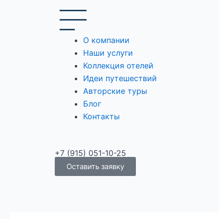
Перейти
к
содержимому
О компании
Наши услуги
Коллекция отелей
Идеи путешествий
Авторские туры
Блог
Контакты
+7 (915) 051-10-25
Оставить заявку