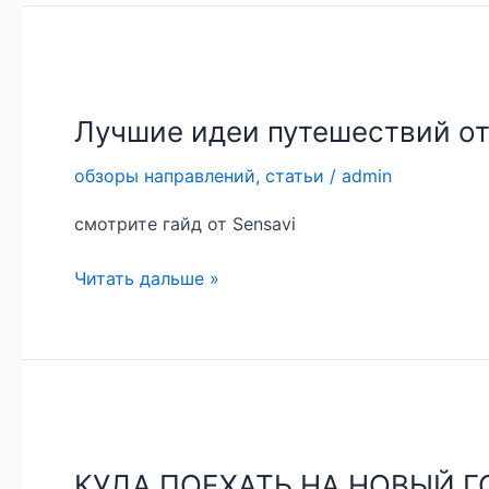
Лучшие
идеи
Лучшие идеи путешествий от S
путешествий
от
обзоры направлений
,
статьи
/
admin
Sensavi
Travel
смотрите гайд от Sensavi
Studio
Читать дальше »
КУДА
ПОЕХАТЬ
КУДА ПОЕХАТЬ НА НОВЫЙ Г
НА