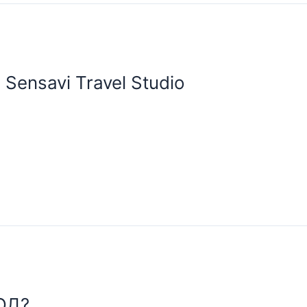
ensavi Travel Studio
ОД?